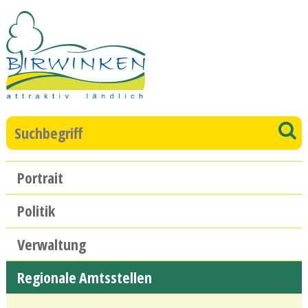
Direkt zum Inhalt springen
Suchbegriff
S
Hauptnavigation
Portrait
Politik
Verwaltung
Regionale Amtsstellen