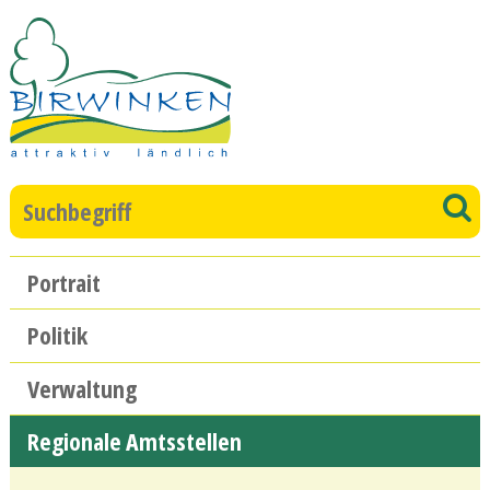
Direkt zum Inhalt springen
Suchbegriff
S
Hauptnavigation
Portrait
Politik
Verwaltung
Regionale Amtsstellen