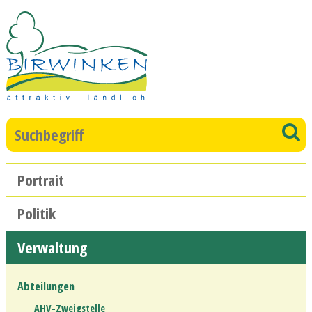
Direkt zum Inhalt springen
Suchbegriff
S
Hauptnavigation
Portrait
Politik
Verwaltung
Abteilungen
AHV-Zweigstelle