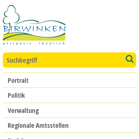
Direkt zum Inhalt springen
Suchbegriff
S
Hauptnavigation
Portrait
Politik
Verwaltung
Regionale Amtsstellen