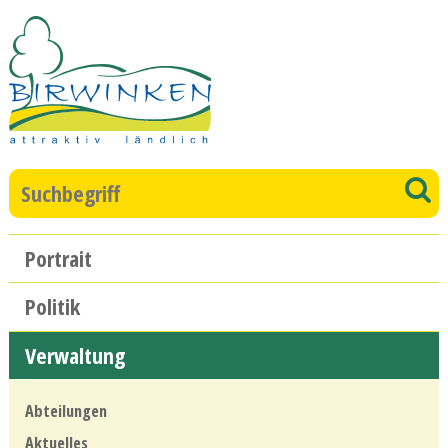
Direkt zum Inhalt springen
Suchbegriff
S
Hauptnavigation
Portrait
Politik
Verwaltung
Abteilungen
Aktuelles