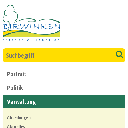
Direkt zum Inhalt springen
Suchbegriff
S
Hauptnavigation
Portrait
Politik
Verwaltung
Abteilungen
Aktuelles