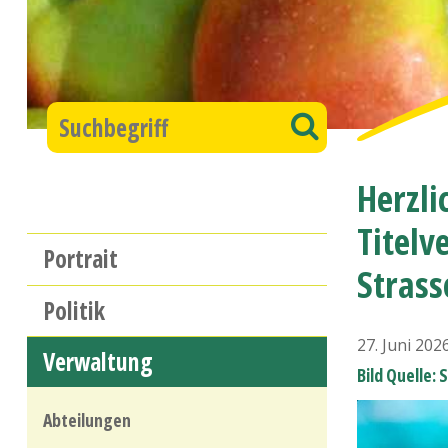
Suchbegriff
Suchen
Herzli
Titelv
Hauptnavigation
Portrait
Stras
Politik
27. Juni 202
Verwaltung
Bild Quelle: 
Abteilungen