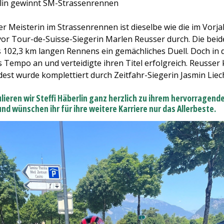
rlin gewinnt SM-Strassenrennen
r Meisterin im Strassenrennen ist dieselbe wie die im Vorjah
vor Tour-de-Suisse-Siegerin Marlen Reusser durch. Die beide
s 102,3 km langen Rennens ein gemächliches Duell. Doch in 
s Tempo an und verteidigte ihren Titel erfolgreich. Reusser
dest wurde komplettiert durch Zeitfahr-Siegerin Jasmin Liech
ieren wir Steffi Häberlin ganz herzlich zu ihrem hervorragenden
und wünschen ihr für ihre weitere Karriere nur das Allerbeste.