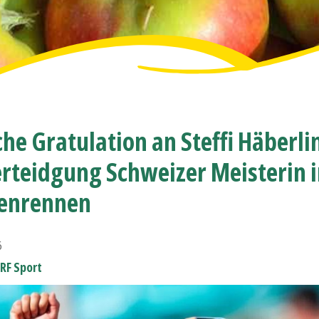
che Gratulation an Steffi Häberli
erteidgung Schweizer Meisterin 
senrennen
6
SRF Sport