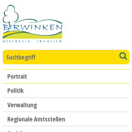
Direkt zum Inhalt springen
Suchbegriff
S
Hauptnavigation
Portrait
Politik
Verwaltung
Regionale Amtsstellen