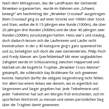
Nach dem Mittagessen, das die Landfrauen der Gemeinde
Birwinken organisierten,
wurde im Rahmen von „Schweiz
bewegt“ am Nachmittag der „Birwinker Crosslauf“ ausgetragen.
Beim Crosslauf ging es auf einer Strecke von 1000m über Stock
und Stein, wobei die 8-15-Jährigen eine Runde (1000m), die über
20-Jährigen drei Runden (3000m) und die über 40-Jährigen zwei
Runden (2000m) zurückzulegen hatten. Heiss war’s und staubig,
doch dadurch liessen sich die Läuferinnen und Läufer nicht
beeindrucken. In der ü 40 Kategorie ging’s ganz spannend her
und zu, beteiligten sich doch die zwei Gemeinderäte, Philip Fisch
und Fredy Manser am Querfeldeinlauf! Mit einer unglaublichen
Zähigkeit wurde im Schlussanstieg zwischen Happerswil und
Mattwil um die begehrte Trophäe „Birwinker Cross-Meister“
gekämpft, die schliesslich Kay Brühlmann für sich gewinnen
konnte. Natürlich durfte die obligate Siegerehrung nicht fehlen.
Vor allem bei einem Anlass wie diesem, wo es eigentlich nur
Siegerinnen und Sieger gegeben hat. Jede Teilnehmerin und
jeder Teilnehmer hat sich am Morgen früh entschieden, sich im
sportlichen Wettstreit zu messen und seinen persönlichen Sieg
über die Trägheit damit gewonnen.