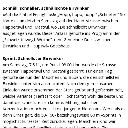
Schnäll, schnäller, schnällschte Birwinker
«Auf die Plätze! Fertig! Los!» „Hopp, hopp, hopp!“ „Schneller!“ So
tönte es am letzten Samstag auf der Hauptstrasse zwischen
Happerswil und
Mattwil, wo „De schnellscht Birwinker“
ausgetragen wurde. Dieser Anlass gehörte ins Programm der
„Schweiz-bewegt-Woche“, dem Gemeinde Duell zwischen
Birwinken und Hauptwil- Gottshaus.
Sprint: Schnellster Birwinker
Am Samstag, 7.5.11, um Punkt 08.00 Uhr, wurde die Strasse
zwischen Happerswil und Mattwil gesperrt. Für einen Tag
gehörte sie nun den Mädchen und Buben, die den schnellsten
Birwinker unter sich ausmachten. Nach dem gemeinsamen
Einlaufen wurde zusammen der Start geübt und gefachsimpelt,
welche Variante (Tiefstart oder Hochstart?) wohl die beste und
damit die schnellste sein könnte. Mit unglaublicher
Konzentration machten sich die jungen Athleten ans Werk, als es
dann Ernst galt, die 50-, 60- beziehungsweise 80 m –Sprints in
möglichst kürzester Zeit zurückzulegen. Manch ein Kind war
über die eigene Schnelligkeit überrascht und sank in Ziel