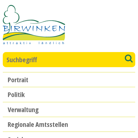
Direkt zum Inhalt springen
Suchbegriff
S
Hauptnavigation
Portrait
Politik
Verwaltung
Regionale Amtsstellen