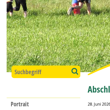
Suchbegriff
Suchen
Abschl
Hauptnavigation
Portrait
28. Juni 202