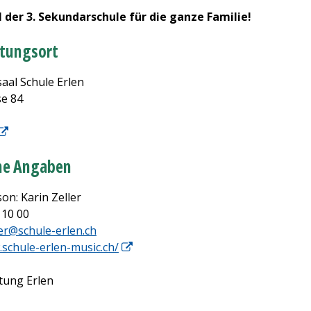
 der 3. Sekundarschule für die ganze Familie!
ltungsort
al Schule Erlen
e 84
ne Angaben
on: Karin Zeller
 10 00
ler@schule-erlen.ch
.schule-erlen-music.ch/
tung Erlen