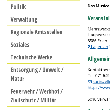
Politik
Das Musical
Veransta
Verwaltung
Mehrzwecksa
Regionale Amtsstellen
Hauptstrass
8586 Erlen
Soziales
Lageplan
Technische Werke
Allgemei
Entsorgung / Umwelt /
Kontaktpers
Tel. 071 649
Natur
karin.zel
https://www
Feuerwehr / Werkhof /
Zivilschutz / Militär
Schulverwal