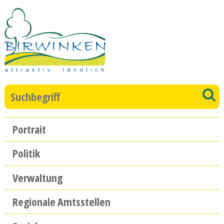
Direkt zum Inhalt springen
Suchbegriff
S
Hauptnavigation
Portrait
Politik
Verwaltung
Regionale Amtsstellen