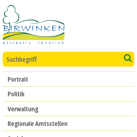
Direkt zum Inhalt springen
Suchbegriff
S
Hauptnavigation
Portrait
Politik
Verwaltung
Regionale Amtsstellen