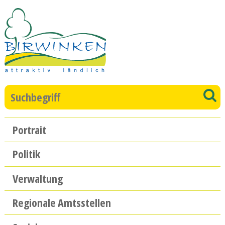
Direkt zum Inhalt springen
Suchbegriff
S
Hauptnavigation
Portrait
Politik
Verwaltung
Regionale Amtsstellen