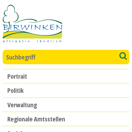
Direkt zum Inhalt springen
Suchbegriff
S
Hauptnavigation
Portrait
Politik
Verwaltung
Regionale Amtsstellen