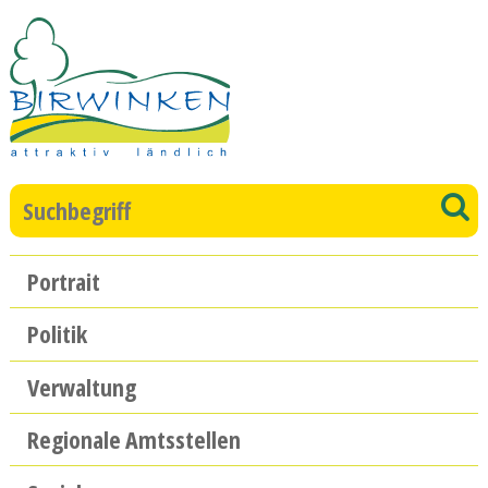
Direkt zum Inhalt springen
Suchbegriff
S
Hauptnavigation
Portrait
Politik
Verwaltung
Regionale Amtsstellen